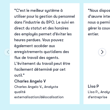
"C'est le meilleur système à
"Nous dispos
utiliser pour la gestion du personnel
d'œuvre inte
dans l'industrie du BPO. Le suivi en
nous a permis
direct du statut et des horaires
gérer la cou
des employés permet d'éviter les
entier.
heures perdues. Vous pouvez
également accéder aux
enregistrements quotidiens des
Passer à la diapositive précédente du carrousel
Pass
flux de travail des agents.
L'évitement du travail peut être
facilement déterminé par cet
outil."
Charles Angelo V
Lisa P
Charles Angelo V., Analyste
qualité
Lisa P., Anal
externalisation/délocalisation
d'entreprise