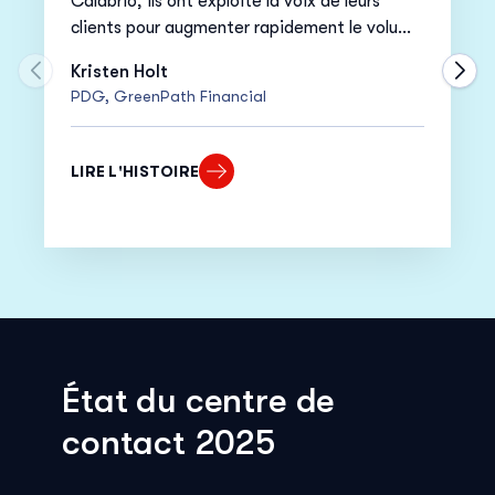
Calabrio, ils ont exploité la voix de leurs
clients pour augmenter rapidement le volume
d’appels du public cible et améliorer le NPS
Kristen Holt
de 15 %.
Passer à la diapositive précédente du carrousel
Pass
PDG, GreenPath Financial
LIRE L'HISTOIRE
État du centre de
contact 2025