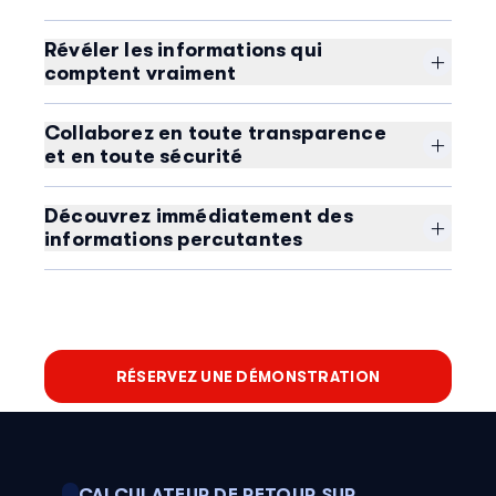
Révéler les informations qui
comptent vraiment
L’IA puissante au cœur de la suite Calabrio ONE révèle
et prévoit les tendances, identifie les valeurs
Collaborez en toute transparence
aberrantes et permet aux équipes d’analyser
et en toute sécurité
rapidement les causes profondes.
Partagez en toute sécurité les tableaux de bord et les
informations clés entre les différents services. Facilitez
Découvrez immédiatement des
le travail d’équipe, suscitez l’adhésion et relevez
informations percutantes
ensemble vos plus grands défis commerciaux.
Tirez parti d’un ensemble de tableaux de bord
préconstruits, axés sur les centres de contact, et
commencez à améliorer immédiatement vos
performances grâce à une automatisation intelligente.
RÉSERVEZ UNE DÉMONSTRATION
CALCULATEUR DE RETOUR SUR