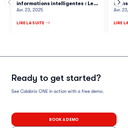
informations intelligentes : Le
trans
Passer à la diapositive précédente du carrousel
Pass
“pourquoi” des innovations de
direc
Avr. 23, 2025
Avr. 2
Calabrio en matière
Insig
d’intelligence des
LIRE LA SUITE
LIRE L
conversations
Ready to get started?
See Calabrio ONE in action with a free demo.
BOOK A DEMO