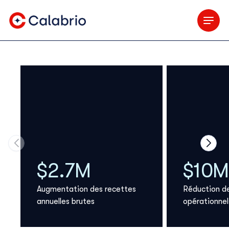
Skip to Main Content
Passer à la diapositive précédente du carrousel
Passer
$2.7M
$10M
Augmentation des recettes
Réduction d
annuelles brutes
opérationnel