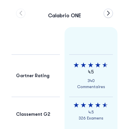
Calabrio ONE
Passer à la diapositive précédente du carrousel
Passer à l
4.5
Gartner Rating
340
Commentaires
4.5
Classement G2
326 Examens