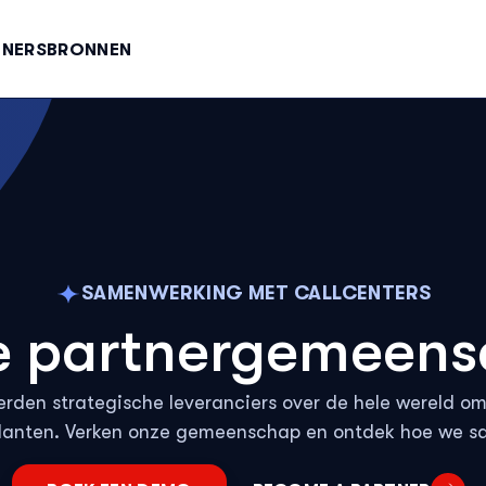
TNERS
BRONNEN
E
F
SAMENWERKING MET CALLCENTERS
D
e partnergemeens
N
den strategische leveranciers over de hele wereld om
lanten. Verken onze gemeenschap en ontdek hoe we sa