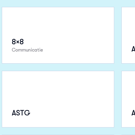
8×8
Communicatie
ASTG
A