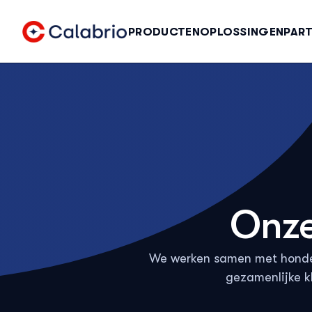
Skip to Main Content
PRODUCTEN
OPLOSSINGEN
PAR
Onz
We werken samen met honder
gezamenlijke k