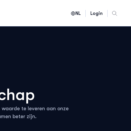
NL
Login
ngels
rans
uits
chap
ederlands
 waarde te leveren aan onze
men beter zijn.