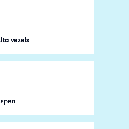
lta vezels
Aspen