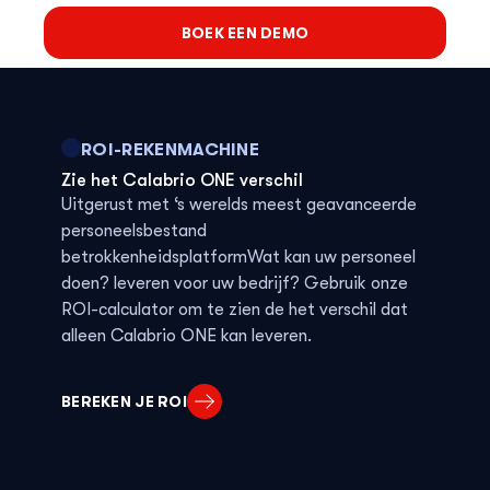
gebaseerde aanpak.
BOEK EEN DEMO
ROI-REKENMACHINE
Zie het Calabrio ONE verschil
Uitgerust met
‘s werelds meest geavanceerde
personeelsbestand
betrokkenheidsplatform
Wat
kan uw
personeel
doen
?
leveren voor uw bedrijf? Gebruik onze
ROI-calculator om te zien
de
het verschil dat
alleen
Calabrio ONE kan leveren.
BEREKEN JE ROI