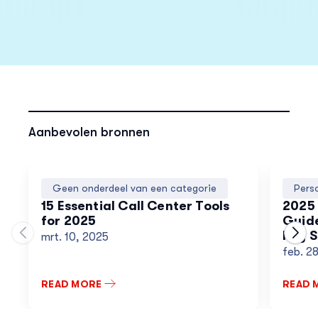
Aanbevolen bronnen
Geen onderdeel van een categorie
Pers
15 Essential Call Center Tools
2025 
for 2025
Guide
Key S
mrt. 10, 2025
Move to previous carousel slide
Move
feb. 2
READ MORE
READ 