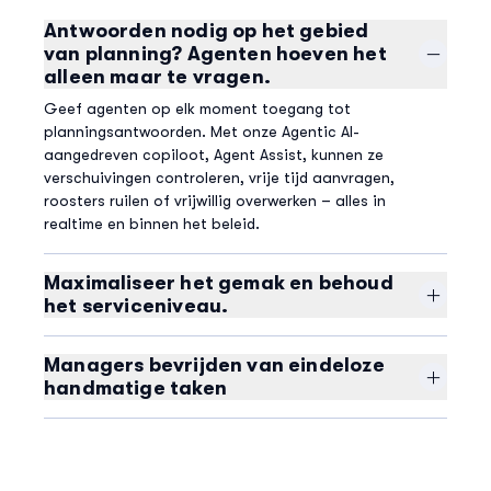
Antwoorden nodig op het gebied
van planning? Agenten hoeven het
alleen maar te vragen.
Geef agenten op elk moment toegang tot
planningsantwoorden. Met onze Agentic AI-
aangedreven copiloot, Agent Assist, kunnen ze
verschuivingen controleren, vrije tijd aanvragen,
roosters ruilen of vrijwillig overwerken – alles in
realtime en binnen het beleid.
Maximaliseer het gemak en behoud
het serviceniveau.
Biedt vereenvoudigd roosterbeheer op zowel de
mobiele app als de desktop-app. Agenten kunnen op
Managers bevrijden van eindeloze
elk moment biedingen en verzoeken aanpassen en
handmatige taken
Calabrio optimaliseert de serviceniveaus met een
Stel je managers in staat om belangrijkere zaken af te
automatische herberekening voor elke vaardigheid en
handelen dan routineverzoeken. De Calabrio tools voor
elke roosterwijziging.
zelfroosteren zorgen ervoor dat u voldoet aan uw
roosterbehoeften met een aanpasbare, op regels