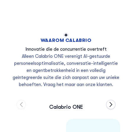
WAAROM CALABRIO
Innovatie die de concurrentie overtreft
Alleen Calabrio ONE verenigt AI-gestuurde
personeelsoptimalisatie, conversatie-intelligentie
en agentbetrokkenheid in een volledig
geïntegreerde suite die zich aanpast aan uw unieke
behoeften. Vraag het maar aan onze klanten.
Calabrio ONE
Move to previous carousel slide
Move to ne