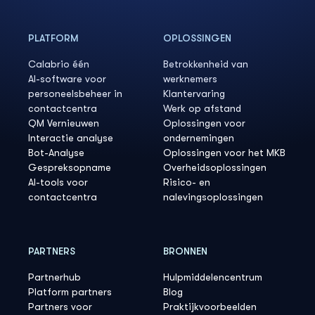
PLATFORM
OPLOSSINGEN
Calabrio één
Betrokkenheid van
AI-software voor
werknemers
personeelsbeheer in
Klantervaring
contactcentra
Werk op afstand
QM Vernieuwen
Oplossingen voor
Interactie analyse
ondernemingen
Bot-Analyse
Oplossingen voor het MKB
Gespreksopname
Overheidsoplossingen
AI-tools voor
Risico- en
contactcentra
nalevingsoplossingen
PARTNERS
BRONNEN
Partnerhub
Hulpmiddelencentrum
Platform partners
Blog
Partners voor
Praktijkvoorbeelden