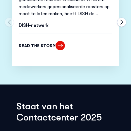
medewerkers gepersonaliseerde roosters op
maat te laten maken, heeft DISH de
efficiëntie van roosters verhoogd, het
Move to previous carousel slide
Move
DISH-netwerk
verloop verlaagd en de betrokkenheid
verbeterd.
READ THE STORY
Staat van het
Contactcenter 2025