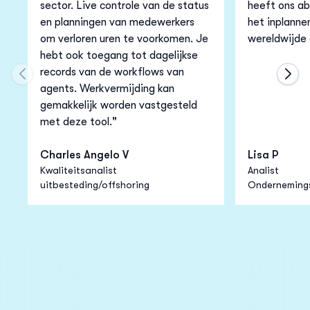
sector. Live controle van de status
heeft ons ab
en planningen van medewerkers
het inplanne
om verloren uren te voorkomen. Je
wereldwijde 
hebt ook toegang tot dagelijkse
records van de workflows van
Move to previous carousel slide
Move
agents. Werkvermijding kan
gemakkelijk worden vastgesteld
met deze tool."
Charles Angelo V
Lisa P
Kwaliteitsanalist
Analist
uitbesteding/offshoring
Onderneming