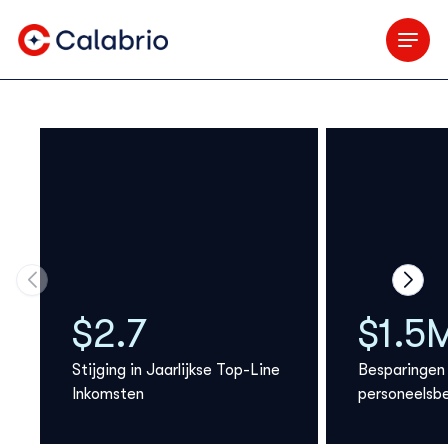
Skip to Main Content
Move to previous carousel slide
Move 
$2.7
$1.5
Stijging in Jaarlijkse Top-Line
Besparingen
Inkomsten
personeelsbe