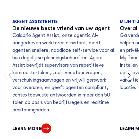
AGENT ASSISTENTIE
MIJN TI
De nieuwe beste vriend van uw agent
Overal
Calabrio Agent Assist, onze agentic AI-
Ga verde
aangedreven workforce assistant, biedt
helpen o
agenten snellere, naadloze self-service voor al
en privé
hun dagelijkse planningsbehoeften. Agent
My Time
Assist bevrijdt supervisors van repetitieve
instelle
kernroostertaken, zoals verlofaanvragen,
doorgeve
Move to previous carousel slide
Move
verschuivingsaanvragen en vrijwilligerswerk
vakantie
voor overuren, en geeft agenten compliant,
locatie.
contextbewuste antwoorden in meer dan 50
talen op basis van bedrijfsregels en realtime
omstandigheden.
LEARN MORE
LEARN 